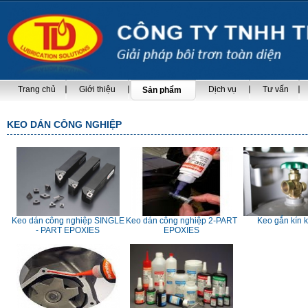
Trang chủ
Giới thiệu
Dịch vụ
Tư vấn
Sản phẩm
KEO DÁN CÔNG NGHIỆP
Keo dán công nghiệp SINGLE
Keo dán công nghiệp 2-PART
Keo gắn kín 
- PART EPOXIES
EPOXIES