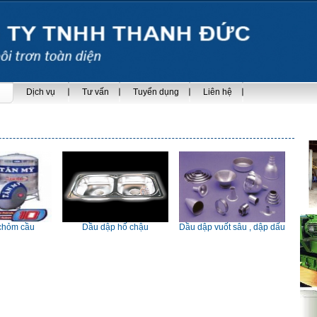
Dịch vụ
Tư vấn
Tuyển dụng
Liên hệ
chỏm cầu
Dầu dập hố chậu
Dầu dập vuốt sâu , dập dấu