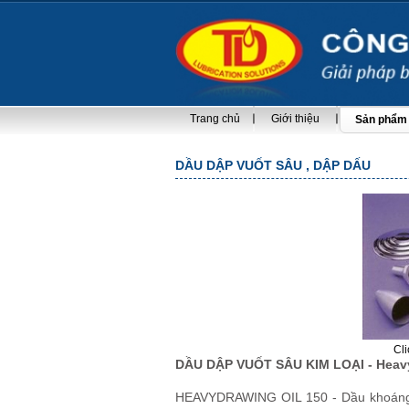
Trang chủ
Giới thiệu
Sản phẩm
DẦU DẬP VUỐT SÂU , DẬP DẤU
Cl
DẦU DẬP VUỐT SÂU KIM LOẠI - Heavy
HEAVYDRAWING OIL 150 - Dầu khoáng 