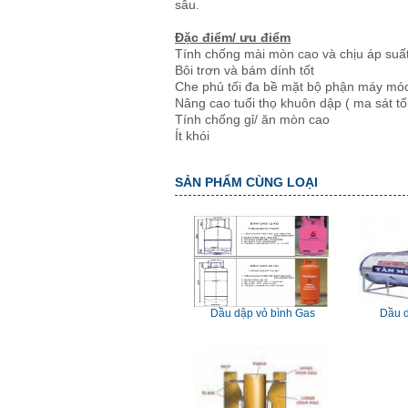
sâu.
Đặc điểm/ ưu điểm
Tính chống mài mòn cao và chịu áp suất
Bôi trơn và bám dính tốt
Che phủ tối đa bề mặt bộ phận máy mó
Nâng cao tuổi thọ khuôn dập ( ma sát tối
Tính chống gỉ/ ăn mòn cao
Ít khói
SẢN PHẨM CÙNG LOẠI
Dầu dập vỏ bình Gas
Dầu 