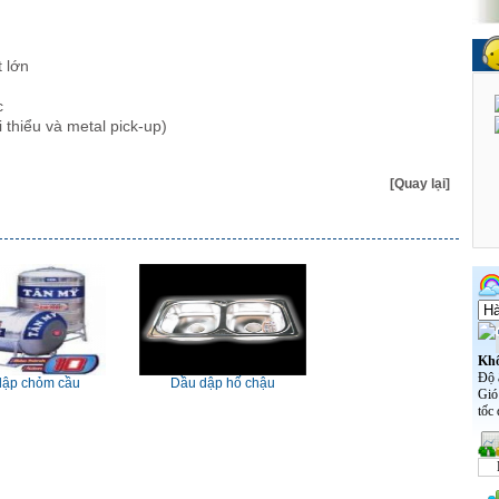
 lớn
c
 thiểu và metal pick-up)
[Quay lại]
dập chỏm cầu
Dầu dập hố chậu